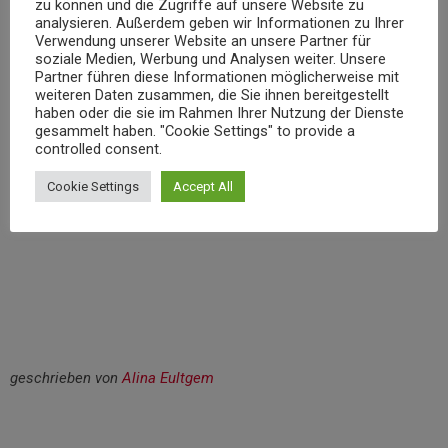
zu können und die Zugriffe auf unsere Website zu
Ort spielerisch die richtige Sortierung von Abfall zu
analysieren. Außerdem geben wir Informationen zu Ihrer
erlernen.
Aber auch für Erwachsene und Interessierte
Verwendung unserer Website an unsere Partner für
soziale Medien, Werbung und Analysen weiter. Unsere
bietet der kommunale Servicebetrieb auf seiner
Partner führen diese Informationen möglicherweise mit
Abfallvermeidungs-Tipps für den Alltag.
Webseite
weiteren Daten zusammen, die Sie ihnen bereitgestellt
haben oder die sie im Rahmen Ihrer Nutzung der Dienste
gesammelt haben. "Cookie Settings" to provide a
Den Beitrag aus unserer Sendung gibt es hier zum
controlled consent.
Nachhören:
Cookie Settings
Accept All
geschrieben von
Alina Eultgem