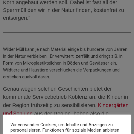
Korn angebaut werden soll. Dabei ist fast all der
Sperrmüll den wir in der Natur finden, kostenfrei zu
entsorgen.“
Wilder Müll kann je nach Material einige bis hunderte von Jahren
in der Natur verbleiben. Er verwittert, zerfällt und dringt z.B. in
Form von Mikroplastikteilchen in Böden und Gewässer ein.
Wildtiere und Haustiere verschlucken die Verpackungen und
ersticken qualvoll daran.
G
enau wegen solchen Geschichten bietet der
kommunale Servicebetrieb Koblenz an, die Kinder in
Kindergärten
der Region frühzeitig zu sensibilisieren.
und Schulen
aus der Region, haben also die
Möglichkeit durch einen Besuch beim Servicebetrieb,
Wir verwenden Cookies, um Inhalte und Anzeigen zu
einen Müllwagen von nahem kennenzulernen und vor
personalisieren, Funktionen für soziale Medien anbieten