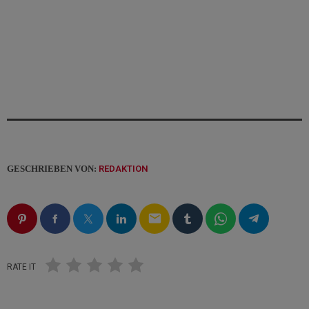
GESCHRIEBEN VON:
REDAKTION
email
RATE IT