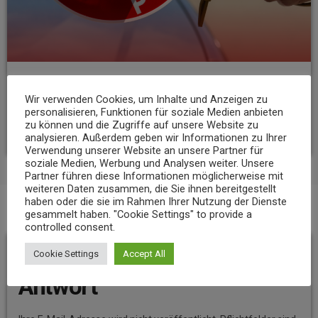
NEWS
Wir verwenden Cookies, um Inhalte und Anzeigen zu
23-Jähriger rast mit über 235 km/h über die A3
personalisieren, Funktionen für soziale Medien anbieten
zu können und die Zugriffe auf unsere Website zu
today
6. AUGUST 2026
8
analysieren. Außerdem geben wir Informationen zu Ihrer
Verwendung unserer Website an unsere Partner für
soziale Medien, Werbung und Analysen weiter. Unsere
Partner führen diese Informationen möglicherweise mit
weiteren Daten zusammen, die Sie ihnen bereitgestellt
haben oder die sie im Rahmen Ihrer Nutzung der Dienste
gesammelt haben. "Cookie Settings" to provide a
BEITRAGS-KOMMENTARE (0)
controlled consent.
Hinterlassen Sie eine
Cookie Settings
Accept All
Antwort