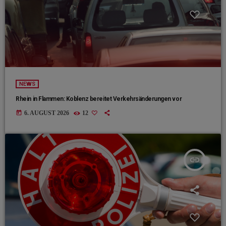
NEWS
Rhein in Flammen: Koblenz bereitet Verkehrsänderungen vor
today
6. AUGUST 2026
12
insert_link