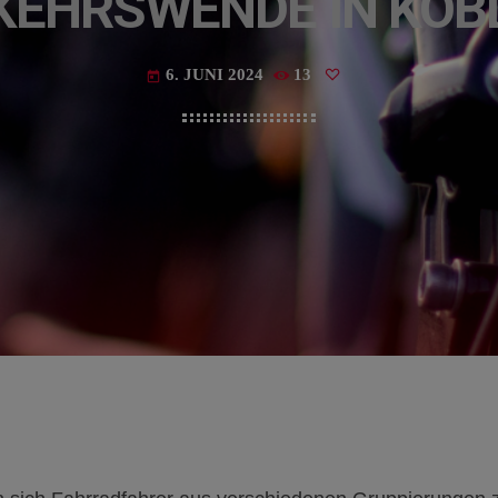
KEHRSWENDE IN KOB
6. JUNI 2024
13
today