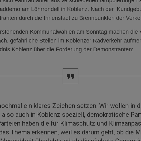
n sich Fahrradfahrer aus verschiedenen Gruppierungen
ddemo am Löhrrondell in Koblenz. Nach der
Kundgebu
ranten durch die Innenstadt zu
Brennpunkten der Verkeh
orstehenden
Kommunalwahlen am Sonntag machen die Ve
ach, gefährliche Stellen im Koblenzer Radverkehr aufme
nis Koblenz über die Forderung der Demonstranten:
nochmal ein klares Zeichen setzen. Wir wollen in 
lso auch in Koblenz speziell, demokratische Par
Parteien haben die für Klimaschutz und Klimaanpa
 das Thema erkennen, weil es darum geht, ob die 
 Menschheit überlebt und ob die nächste Generati