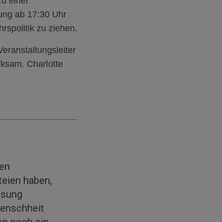
zu einer
ng ab 17:30 Uhr
rspolitik zu ziehen.
ranstaltungsleiter
rksam. Charlotte
den
teien haben,
ssung
Menschheit
on noch ein