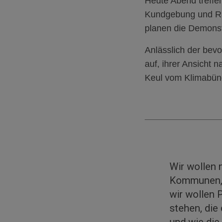
Heute Abend treffe
Kundgebung und Ra
planen die Demonst
Anlässlich der bev
auf, ihrer
Ansicht n
Keul vom Klimabünd
Wir wollen 
Kommunen, a
wir wollen 
stehen, die
und wie die