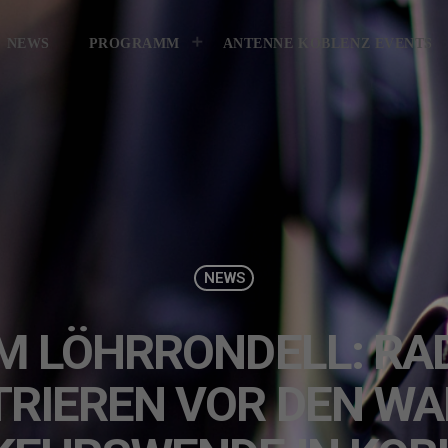
KONTAKT
GEWINNER
GEWIN
NEWS
PROGRAMM
ANTENNE KOBLENZ EVENTS
NEWS
M LÖHRRONDELL: RA
RIEREN VOR DEN WA