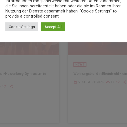
Informationen möglicherweise mit weiteren Daten zusammen,
insert_link
die Sie ihnen bereitgestellt haben oder die sie im Rahmen Ihrer
Nutzung der Dienste gesammelt haben. "Cookie Settings" to
provide a controlled consent.
Cookie Settings
Accept All
NEWS
ner-Heisenberg-Gymnasium in
Wohnungsbrand in Rheinbrohl – ein
5. AUGUST 2026
12
today
9