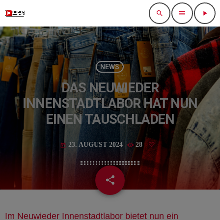
search
menu
play_arrow
NEWS
DAS NEUWIEDER
INNENSTADTLABOR HAT NUN
EINEN TAUSCHLADEN
23. AUGUST 2024
28
today
share
email
Im
Neuwieder Innenstadtlabor
bietet nun ein