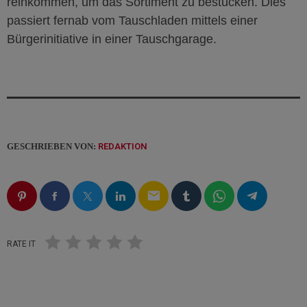
reinkommen, um das Sortiment zu bestücken.
Dies
passiert fernab vom Tauschladen mittels einer
Bürgerinitiative in
einer
Tauschgarage.
GESCHRIEBEN VON:
REDAKTION
email
RATE IT