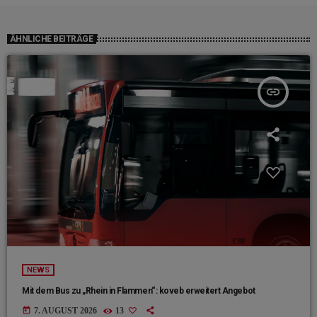
ÄHNLICHE BEITRÄGE
insert_link
NEWS
Mit dem Bus zu „Rhein in Flammen“: koveb erweitert Angebot
today
7. AUGUST 2026
13