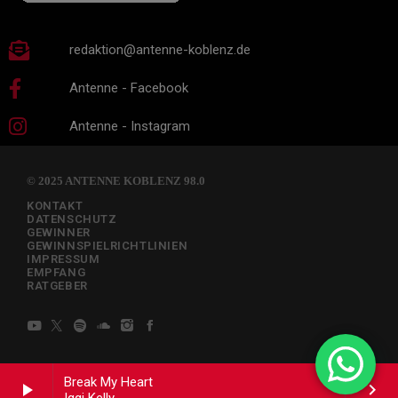
redaktion@antenne-koblenz.de
Antenne - Facebook
Antenne - Instagram
© 2025 ANTENNE KOBLENZ 98.0
KONTAKT
DATENSCHUTZ
GEWINNER
GEWINNSPIELRICHTLINIEN
IMPRESSUM
EMPFANG
RATGEBER
Break My Heart
play_arrow
keyboard_arrow_right