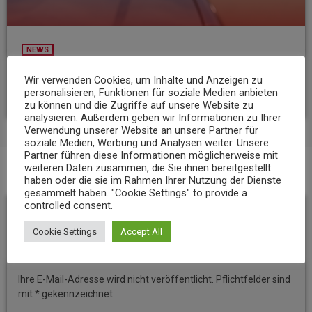
NEWS
23-Jähriger rast mit über 235 km/h über die A3
Wir verwenden Cookies, um Inhalte und Anzeigen zu
today
6. AUGUST 2026
8
personalisieren, Funktionen für soziale Medien anbieten
zu können und die Zugriffe auf unsere Website zu
analysieren. Außerdem geben wir Informationen zu Ihrer
Verwendung unserer Website an unsere Partner für
soziale Medien, Werbung und Analysen weiter. Unsere
Partner führen diese Informationen möglicherweise mit
weiteren Daten zusammen, die Sie ihnen bereitgestellt
haben oder die sie im Rahmen Ihrer Nutzung der Dienste
BEITRAGS-KOMMENTARE (0)
gesammelt haben. "Cookie Settings" to provide a
controlled consent.
Hinterlassen Sie eine
Cookie Settings
Accept All
Antwort
Ihre E-Mail-Adresse wird nicht veröffentlicht. Pflichtfelder sind
mit * gekennzeichnet