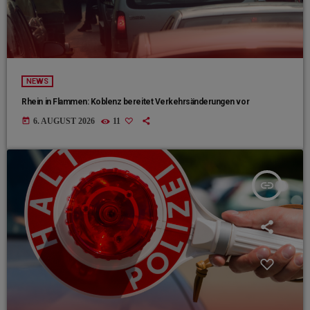
NEWS
Rhein in Flammen: Koblenz bereitet Verkehrsänderungen vor
today
6. AUGUST 2026
11
insert_link