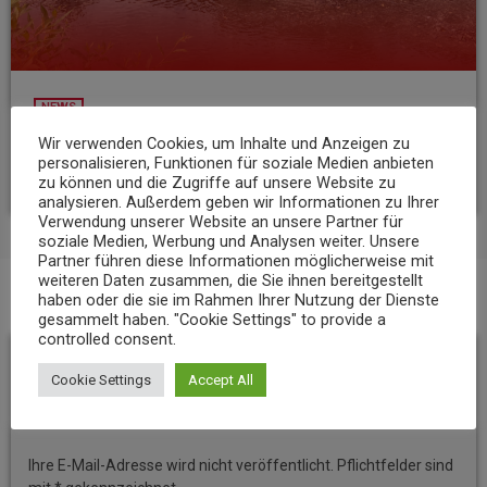
NEWS
Niedrigwasser belastet Gewässer im Landkreis Mayen-Koblenz
Wir verwenden Cookies, um Inhalte und Anzeigen zu
personalisieren, Funktionen für soziale Medien anbieten
today
7. AUGUST 2026
8
zu können und die Zugriffe auf unsere Website zu
analysieren. Außerdem geben wir Informationen zu Ihrer
Verwendung unserer Website an unsere Partner für
soziale Medien, Werbung und Analysen weiter. Unsere
Partner führen diese Informationen möglicherweise mit
weiteren Daten zusammen, die Sie ihnen bereitgestellt
haben oder die sie im Rahmen Ihrer Nutzung der Dienste
BEITRAGS-KOMMENTARE (0)
gesammelt haben. "Cookie Settings" to provide a
controlled consent.
Hinterlassen Sie eine
Cookie Settings
Accept All
Antwort
Ihre E-Mail-Adresse wird nicht veröffentlicht. Pflichtfelder sind