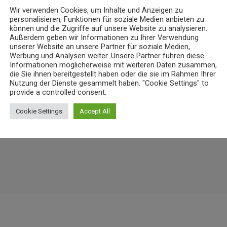
Wir verwenden Cookies, um Inhalte und Anzeigen zu
NEWS
personalisieren, Funktionen für soziale Medien anbieten zu
können und die Zugriffe auf unsere Website zu analysieren.
nz bereitet Verkehrsänderungen
23-Jähriger rast mit über 235 km/h 
Außerdem geben wir Informationen zu Ihrer Verwendung
unserer Website an unsere Partner für soziale Medien,
6. AUGUST 2026
12
today
24
Werbung und Analysen weiter. Unsere Partner führen diese
Informationen möglicherweise mit weiteren Daten zusammen,
die Sie ihnen bereitgestellt haben oder die sie im Rahmen Ihrer
Nutzung der Dienste gesammelt haben. "Cookie Settings" to
provide a controlled consent.
Cookie Settings
Accept All