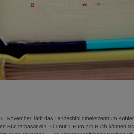
11. NOVEMBER 2024
46
today
. November, lädt das Landesbibliothekszentrum Koblen
llen Bücherbasar ein. Für nur 1 Euro pro Buch können 