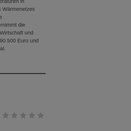
raturen in
es Wärmenetzes
e
rnimmt die
Wirtschaft und
190.500 Euro und
al.