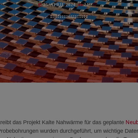
25. APRIL 2024
24
today
Neub
treibt das Projekt Kalte Nahwärme für das geplante
robebohrungen wurden durchgeführt, um wichtige Daten 