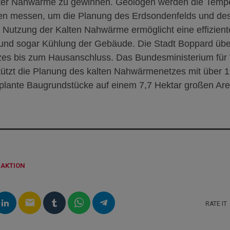
lter Nahwärme zu gewinnen. Geologen werden die Tempe
fen messen, um die Planung des Erdsondenfelds und d
e Nutzung der Kalten Nahwärme ermöglicht eine effizient
nd sogar Kühlung der Gebäude. Die Stadt Boppard übe
zes bis zum Hausanschluss.
Das Bundesministerium für 
tützt die Planung des kalten Nahwärmenetzes mit über 
plante Baugrundstücke auf einem 7,7 Hektar großen Are
DAKTION
email
RATE IT