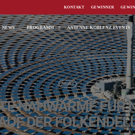
KONTAKT
GEWINNER
GEWIN
NEWS
PROGRAMM
ANTENNE KOBLENZ EVENTS
NEWS
LTE NAHWÄRME FÜR 
AUF DER FOLKENDEL