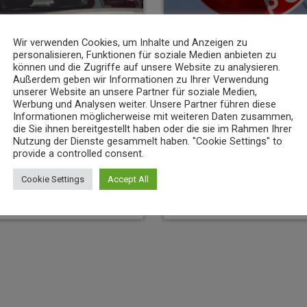
Wir verwenden Cookies, um Inhalte und Anzeigen zu
personalisieren, Funktionen für soziale Medien anbieten zu
können und die Zugriffe auf unsere Website zu analysieren.
NEWS
Außerdem geben wir Informationen zu Ihrer Verwendung
unserer Website an unsere Partner für soziale Medien,
nz bereitet Verkehrsänderungen
23-Jähriger rast mit über 235 km/h 
Werbung und Analysen weiter. Unsere Partner führen diese
Informationen möglicherweise mit weiteren Daten zusammen,
6. AUGUST 2026
11
today
die Sie ihnen bereitgestellt haben oder die sie im Rahmen Ihrer
20
Nutzung der Dienste gesammelt haben. "Cookie Settings" to
provide a controlled consent.
Cookie Settings
Accept All