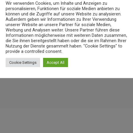
Wir verwenden Cookies, um Inhalte und Anzeigen zu
NEWS
personalisieren, Funktionen für soziale Medien anbieten zu
nz bereitet Verkehrsänderungen
23-Jähriger rast mit über 235 km/h 
können und die Zugriffe auf unsere Website zu analysieren.
Außerdem geben wir Informationen zu Ihrer Verwendung
6. AUGUST 2026
6
today
unserer Website an unsere Partner für soziale Medien,
6
Werbung und Analysen weiter. Unsere Partner führen diese
Informationen möglicherweise mit weiteren Daten zusammen,
die Sie ihnen bereitgestellt haben oder die sie im Rahmen Ihrer
Nutzung der Dienste gesammelt haben. "Cookie Settings" to
provide a controlled consent.
Cookie Settings
Accept All