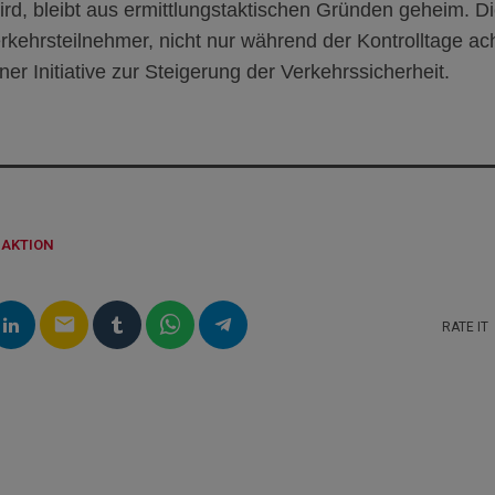
wird, bleibt aus ermittlungstaktischen Gründen geheim. D
Verkehrsteilnehmer, nicht nur während der Kontrolltage a
einer Initiative zur Steigerung der Verkehrssicherheit.
DAKTION
email
RATE IT