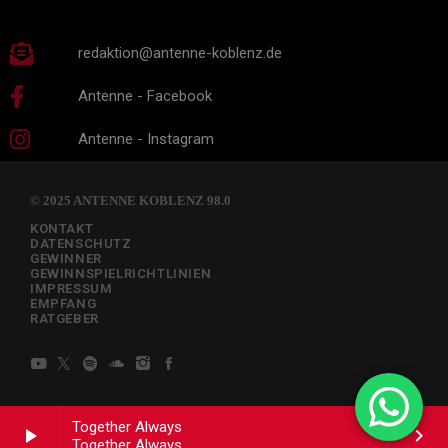
redaktion@antenne-koblenz.de
Antenne - Facebook
Antenne - Instagram
© 2025 ANTENNE KOBLENZ 98.0
KONTAKT
DATENSCHUTZ
GEWINNER
GEWINNSPIELRICHTLINIEN
IMPRESSUM
EMPFANG
RATGEBER
Together Always
play_arrow
keyboard_arrow_right
Together Always