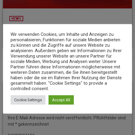
NEWS
Wohnungsbrand in Rheinbrohl – eine Person verletzt
Wir verwenden Cookies, um Inhalte und Anzeigen zu
today
5. AUGUST 2026
13
personalisieren, Funktionen für soziale Medien anbieten
zu können und die Zugriffe auf unsere Website zu
analysieren. Außerdem geben wir Informationen zu Ihrer
Verwendung unserer Website an unsere Partner für
soziale Medien, Werbung und Analysen weiter. Unsere
Partner führen diese Informationen möglicherweise mit
weiteren Daten zusammen, die Sie ihnen bereitgestellt
BEITRAGS-KOMMENTARE (0)
haben oder die sie im Rahmen Ihrer Nutzung der Dienste
gesammelt haben. "Cookie Settings" to provide a
controlled consent.
Hinterlassen Sie eine
Cookie Settings
Accept All
Antwort
Ihre E-Mail-Adresse wird nicht veröffentlicht. Pflichtfelder sind
mit * gekennzeichnet