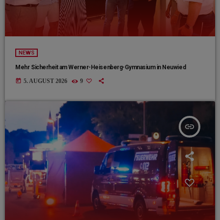
NEWS
Mehr Sicherheit am Werner-Heisenberg-Gymnasium in Neuwied
today
5. AUGUST 2026
9
insert_link