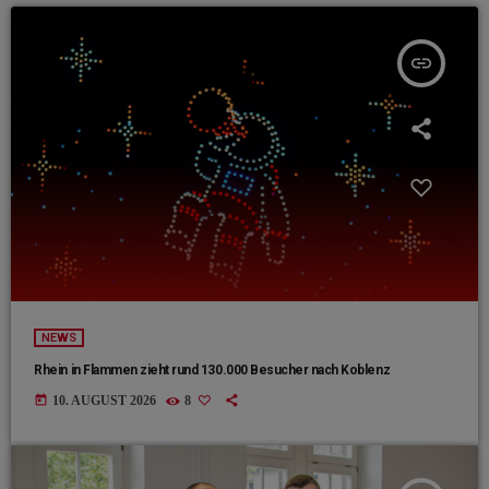
insert_link
NEWS
Rhein in Flammen zieht rund 130.000 Besucher nach Koblenz
today
10. AUGUST 2026
8