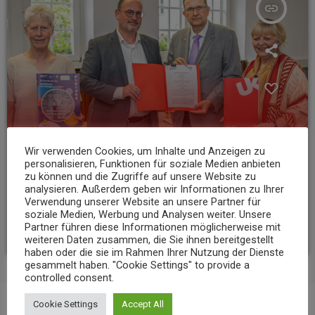
insert_link
Wir verwenden Cookies, um Inhalte und Anzeigen zu
personalisieren, Funktionen für soziale Medien anbieten
zu können und die Zugriffe auf unsere Website zu
NEWS
analysieren. Außerdem geben wir Informationen zu Ihrer
Verwendung unserer Website an unsere Partner für
Uni Koblenz und Volkshochschule bauen Zusammenarbeit aus
soziale Medien, Werbung und Analysen weiter. Unsere
Partner führen diese Informationen möglicherweise mit
today
10. AUGUST 2026
6
weiteren Daten zusammen, die Sie ihnen bereitgestellt
haben oder die sie im Rahmen Ihrer Nutzung der Dienste
gesammelt haben. "Cookie Settings" to provide a
controlled consent.
Cookie Settings
Accept All