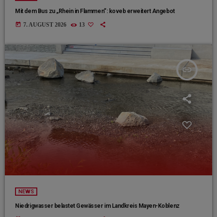
Mit dem Bus zu „Rhein in Flammen“: koveb erweitert Angebot
today
7. AUGUST 2026
13
insert_link
NEWS
Niedrigwasser belastet Gewässer im Landkreis Mayen-Koblenz