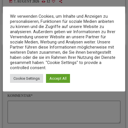
today
7. AUGUST 2026
12
Wir verwenden Cookies, um Inhalte und Anzeigen zu
personalisieren, Funktionen für soziale Medien anbieten
zu können und die Zugriffe auf unsere Website zu
analysieren. Außerdem geben wir Informationen zu Ihrer
Verwendung unserer Website an unsere Partner für
BEITRAGS-KOMMENTARE (0)
soziale Medien, Werbung und Analysen weiter. Unsere
Partner führen diese Informationen möglicherweise mit
Hinterlassen Sie eine
weiteren Daten zusammen, die Sie ihnen bereitgestellt
haben oder die sie im Rahmen Ihrer Nutzung der Dienste
gesammelt haben. "Cookie Settings" to provide a
Antwort
controlled consent.
Cookie Settings
Accept All
Ihre E-Mail-Adresse wird nicht veröffentlicht. Pflichtfelder sind
mit * gekennzeichnet
KOMMENTAR*