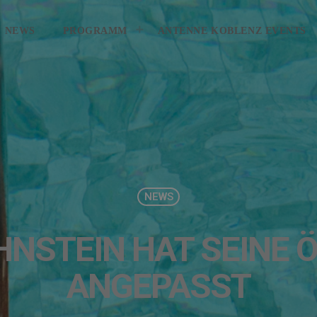
KONTAKT
GEWINNER
GEWIN
NEWS
PROGRAMM
ANTENNE KOBLENZ EVENTS
NEWS
HNSTEIN HAT SEINE
ANGEPASST