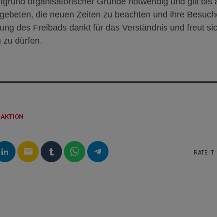
grund organisatorischer Gründe notwendig und gilt bis 
ebeten, die neuen Zeiten zu beachten und ihre Besuch
ung des Freibads dankt für das Verständnis und freut sich
 zu dürfen.
DAKTION
email
RATE IT