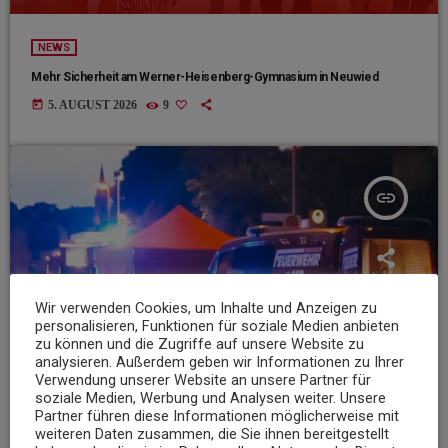
NEWS
Mehr Sicherheit am Werner-Heisenberg-Gymnasium in Neuwied
today
5. AUGUST 2026
9
insert_link
Wir verwenden Cookies, um Inhalte und Anzeigen zu
personalisieren, Funktionen für soziale Medien anbieten
zu können und die Zugriffe auf unsere Website zu
analysieren. Außerdem geben wir Informationen zu Ihrer
Verwendung unserer Website an unsere Partner für
soziale Medien, Werbung und Analysen weiter. Unsere
Partner führen diese Informationen möglicherweise mit
weiteren Daten zusammen, die Sie ihnen bereitgestellt