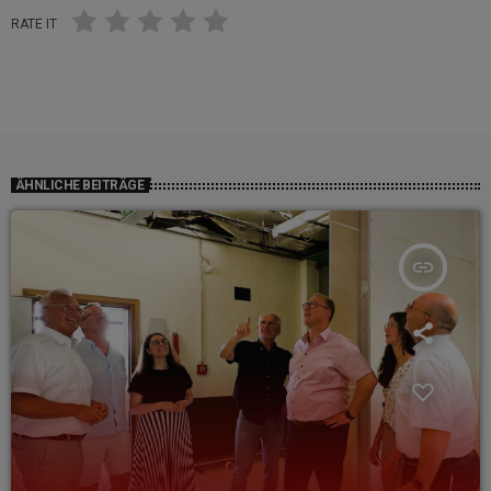
RATE IT
ÄHNLICHE BEITRÄGE
insert_link