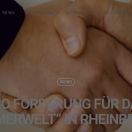
KONTAKT
GEWINNER
GEWIN
NEWS
PROGRAMM
ANTENNE KOBLENZ EVENTS
NEWS
URO FÖRDERUNG FÜR 
MERWELT“ IN RHEINB