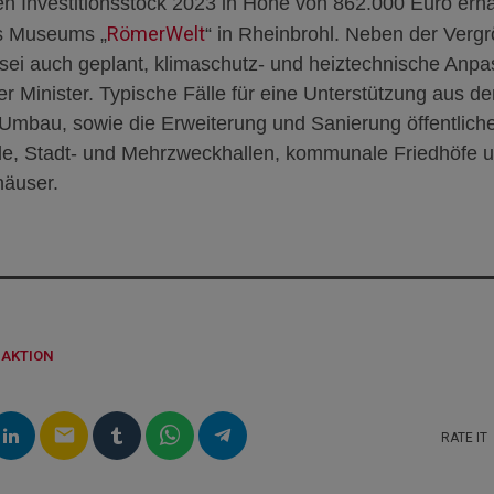
en Investitionsstock 2023 in Höhe von 862.000 Euro erhäl
RömerWelt
es Museums „
“ in Rheinbrohl. Neben der Verg
 sei auch geplant, klimaschutz- und heiztechnische Anp
 Minister. Typische Fälle für eine Unterstützung aus de
 Umbau, sowie die Erweiterung und Sanierung öffentliche
e, Stadt- und Mehrzweckhallen, kommunale Friedhöfe u
häuser.
DAKTION
email
RATE IT