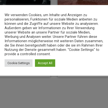
Wir verwenden Cookies, um Inhalte und Anzeigen zu
personalisieren, Funktionen für soziale Medien anbieten zu
können und die Zugriffe auf unsere Website zu analysieren.
NEWS
Außerdem geben wir Informationen zu Ihrer Verwendung
unserer Website an unsere Partner für soziale Medien,
 Flammen“: koveb erweitert
Niedrigwasser belastet Gewässer 
Werbung und Analysen weiter. Unsere Partner führen diese
Koblenz
Informationen möglicherweise mit weiteren Daten zusammen,
die Sie ihnen bereitgestellt haben oder die sie im Rahmen Ihrer
13
7. AUGUST 2026
12
today
Nutzung der Dienste gesammelt haben. "Cookie Settings" to
provide a controlled consent.
Cookie Settings
Accept All