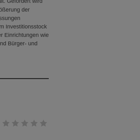
t. Gefördert wird
rößerung der
assungen
m Investitionsstock
r Einrichtungen wie
nd Bürger- und