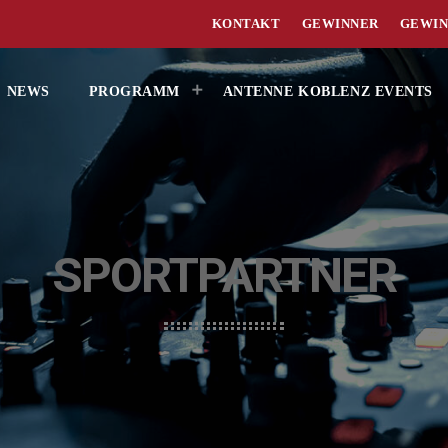
KONTAKT
GEWINNER
GEWIN
NEWS
PROGRAMM
ANTENNE KOBLENZ EVENTS
SPORTPARTNER