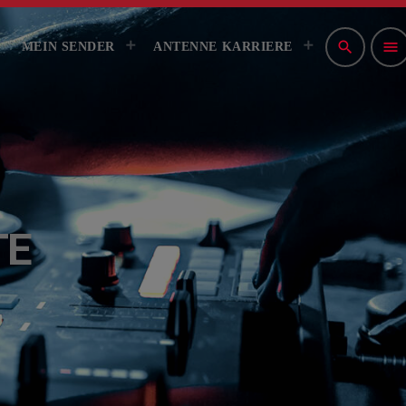
NSPIELRICHTLINIEN
IMPRESSUM
search
menu
MEIN SENDER
ANTENNE KARRIERE
TE