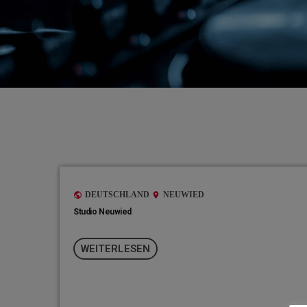
DEUTSCHLAND
NEUWIED
public
location_on
Studio Neuwied
WEITERLESEN