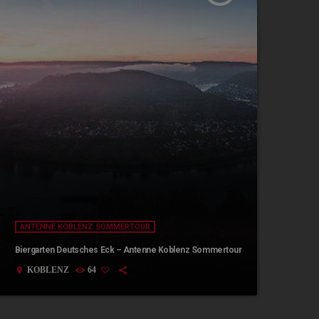
ANTENNE KOBLENZ SOMMERTOUR
Biergarten Deutsches Eck – Antenne Koblenz Sommertour
KOBLENZ
64
location_on