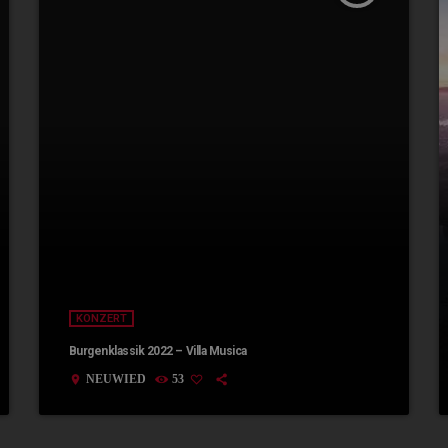
KONZERT
Burgenklassik 2022 – Villa Musica
NEUWIED
53
location_on