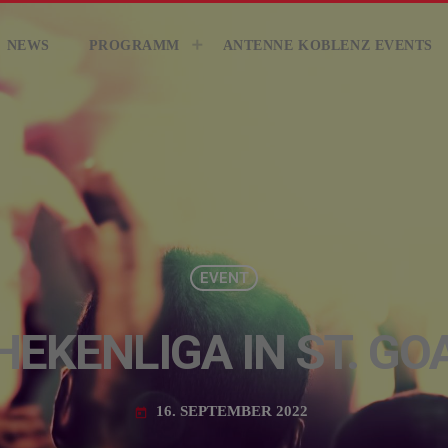
KONTAKT
GEWINNER
GEWIN
NEWS
PROGRAMM
ANTENNE KOBLENZ EVENTS
EVENT
HEKENLIGA IN ST. GO
16. SEPTEMBER 2022
today