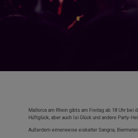
Mallorca am Rhein gibts am Freitag ab 18 Uhr bei d
Hüftglück, aber auch Isi Glück und andere Party-He
Außerdem eimerweise eiskalter Sangria, Biermeter,