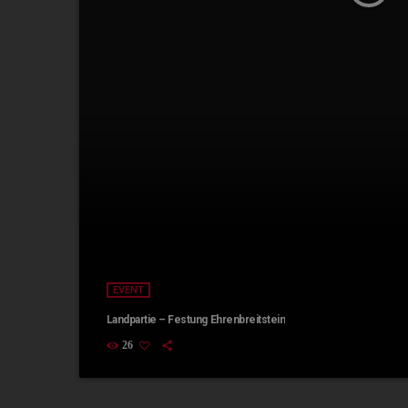
EVENT
Landpartie – Festung Ehrenbreitstein
26