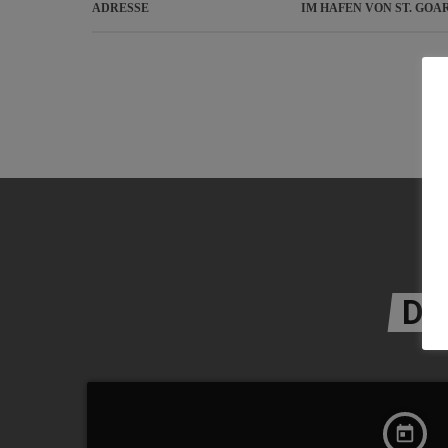
ADRESSE
IM HAFEN VON ST. GOA
DA
today