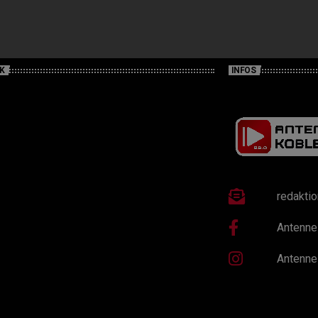
K
INFOS
redakti
Antenne
Antenne