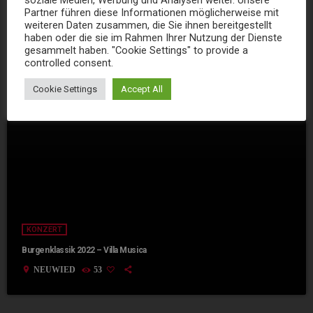
Partner führen diese Informationen möglicherweise mit
weiteren Daten zusammen, die Sie ihnen bereitgestellt
haben oder die sie im Rahmen Ihrer Nutzung der Dienste
gesammelt haben. "Cookie Settings" to provide a
controlled consent.
Cookie Settings
Accept All
KONZERT
Burgenklassik 2022 – Villa Musica
location_on
NEUWIED
53