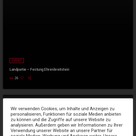
EVENT
Landpartie – Festung Ehrenbreitstein
26
Wir verwenden Cookies, um Inhalte und Anzeigen zu
today
personalisieren, Funktionen für soziale Medien anbieten
zu können und die Zugriffe auf unsere Website zu
analysieren. Außerdem geben wir Informationen zu Ihrer
Verwendung unserer Website an unsere Partner für
soziale Medien, Werbung und Analysen weiter. Unsere