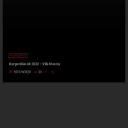
KONZERT
Burgenklassik 2022 – Villa Musica
location_on
NEUWIED
53
today