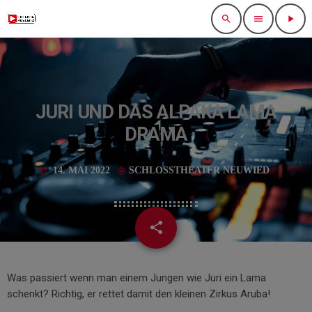
search
menu
play_arrow
JURI UND DAS ALPAKA LAMA
DRAMA
14. MAI 2022
SCHLOSSTHEATER NEUWIED
today
my_location
share
email
Was passiert wenn man einem Jungen wie Juri ein Lama
schenkt? Richtig, er rettet damit den kleinen Zirkus Aruba!