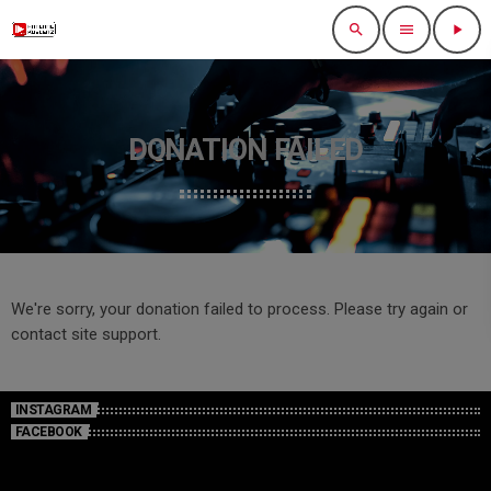
search
menu
play_arrow
DONATION FAILED
We're sorry, your donation failed to process. Please try again or
contact site support.
INSTAGRAM
FACEBOOK