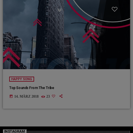
HAPPY SONG
Top Sounds From The Tribe
today
14. MÄRZ 2018
23
INSTAGRAM