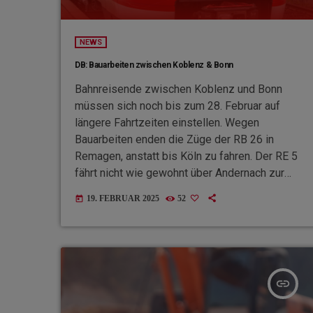
NEWS
DB: Bauarbeiten zwischen Koblenz & Bonn
Bahnreisende zwischen Koblenz und Bonn
müssen sich noch bis zum 28. Februar auf
längere Fahrtzeiten einstellen. Wegen
Bauarbeiten enden die Züge der RB 26 in
Remagen, anstatt bis Köln zu fahren. Der RE 5
fährt nicht wie gewohnt über Andernach zur
Endstation Koblenz, sondern kehrt in Remagen
19. FEBRUAR 2025
52
today
um. Der Abschnitt zwischen Brohl und
Remagen ist nur eingleisig befahrbar, was zu
geänderten Abfahrtszeiten und Verspätungen
führt. Weitere Informationen gibt es im DB
Navigator.
insert_link