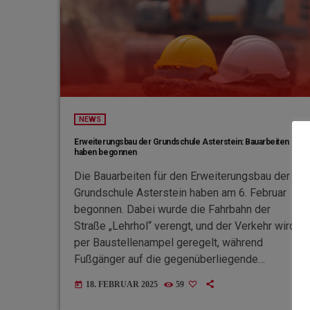
NEWS
Erweiterungsbau der Grundschule Asterstein: Bauarbeiten
haben begonnen
Die Bauarbeiten für den Erweiterungsbau der
Grundschule Asterstein haben am 6. Februar
begonnen. Dabei wurde die Fahrbahn der
Straße „Lehrhol“ verengt, und der Verkehr wird
per Baustellenampel geregelt, während
Fußgänger auf die gegenüberliegende
Straßenseite umgeleitet werden. Der
18. FEBRUAR 2025
59
today
zweigeschossige Neubau soll moderne und
flexible Lernräume schaffen, um den