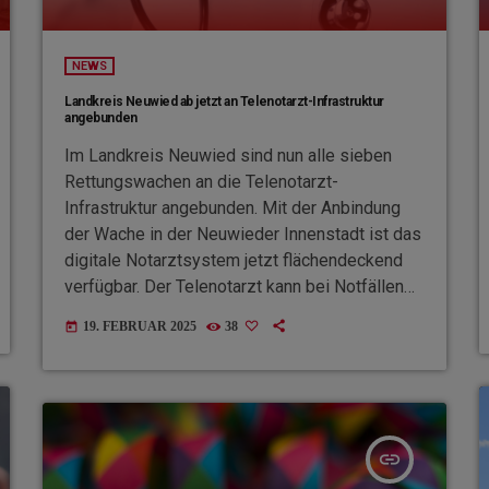
NEWS
Landkreis Neuwied ab jetzt an Telenotarzt-Infrastruktur
angebunden
Im Landkreis Neuwied sind nun alle sieben
Rettungswachen an die Telenotarzt-
Infrastruktur angebunden. Mit der Anbindung
der Wache in der Neuwieder Innenstadt ist das
digitale Notarztsystem jetzt flächendeckend
verfügbar. Der Telenotarzt kann bei Notfällen
über die Integrierte Leitstelle Montabaur
19. FEBRUAR 2025
38
today
angefordert werden und unterstützt die
Rettungskräfte per Telefon und Video. Das
System hilft beispielsweise bei der
Medikamentengabe oder bei der Entscheidung,
ob ein Patient ins Krankenhaus gebracht
insert_link
werden muss. Besonders bei längeren