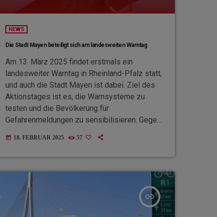
NEWS
Die Stadt Mayen beteiligt sich am landesweiten Warntag
Am 13. März 2025 findet erstmals ein
landesweiter Warntag in Rheinland-Pfalz statt,
und auch die Stadt Mayen ist dabei. Ziel des
Aktionstages ist es, die Warnsysteme zu
testen und die Bevölkerung für
Gefahrenmeldungen zu sensibilisieren. Gegen
10 Uhr sendet das Lagezentrum für
18. FEBRUAR 2025
57
today
Bevölkerungsschutz eine Warnmeldung über
verschiedene Kanäle wie die Warn-Apps NINA
sowie Rundfunksender. Zeitgleich werden auch
in Mayen die Sirenen ausgelöst, um 10:45 Uhr
folgt die Entwarnung. Mit dem Warntag sollen
insert_link
auch mögliche Schwachstellen bei der
Alarmierung erkannt werden. […]