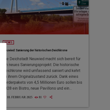
NEWS
Neuwied: Sanierung der historischen Deichkrone
Die Deichstadt Neuwied macht sich bereit für
ein neues Sanierungsprojekt: Die historische
Deichkrone wird umfassend saniert und kehrt
zu ihrem Originalzustand zurück. Dank eines
Förderpakets von 4,5 Millionen Euro sollen bis
2028 ein Bistro, neue Pavillons und ein
begehbarer Rheinweg entstehen. Im Inneren
18. FEBRUAR 2025
81
today
ist ein Klimaschutzmuseum geplant, das
Neuwieds Expertise im Hochwasserschutz