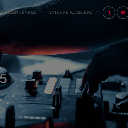
NSPIELRICHTLINIEN
IMPRESSUM
search
menu
MEIN SENDER
ANTENNE KARRIERE
5