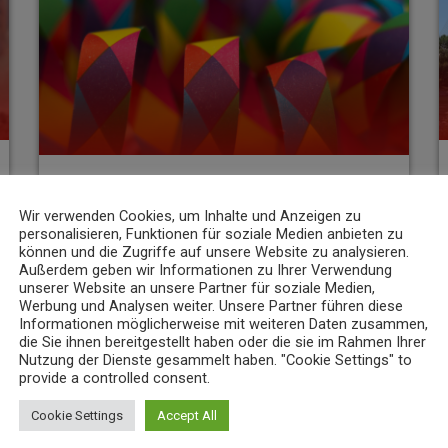
Anfahrtszeiten eines Notarztes ermöglicht der
Telenotarzt eine schnelle ärztliche
Einschätzung […]
NEWS
Wir verwenden Cookies, um Inhalte und Anzeigen zu
Karnevalsparty für Jugendliche: 13. RoMo Disco steht an
personalisieren, Funktionen für soziale Medien anbieten zu
können und die Zugriffe auf unsere Website zu analysieren.
Am 3. März findet die 13. RoMo Disco von 12
Außerdem geben wir Informationen zu Ihrer Verwendung
bis 17 Uhr im Zenit Club in Koblenz statt. Die
unserer Website an unsere Partner für soziale Medien,
Karnevalsparty für 10- bis 15-Jährige steht
Werbung und Analysen weiter. Unsere Partner führen diese
Informationen möglicherweise mit weiteren Daten zusammen,
unter dem Motto „Alkoholfrei und Spaß dabei“
die Sie ihnen bereitgestellt haben oder die sie im Rahmen Ihrer
und wird von der Stadt Koblenz gemeinsam
Nutzung der Dienste gesammelt haben. "Cookie Settings" to
mit dem Jugendamt, dem Jugendrat, der AKK
provide a controlled consent.
und dem LIONSCLUB organisiert. Die
17. FEBRUAR 2025
67
today
Cookie Settings
Accept All
Veranstaltung bietet den Jugendlichen eine
fröhliche, kreative Fastnachtsparty ohne